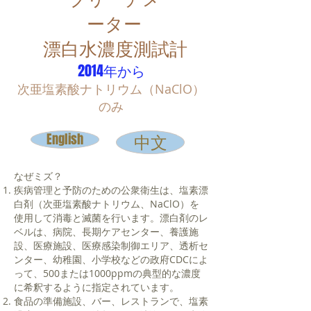
ーター
​漂白水濃度測試計
2014年から
次亜塩素酸ナトリウム（NaClO）
のみ
English
中文
なぜミズ？
疾病管理と予防のための公衆衛生は、塩素漂
白剤（次亜塩素酸ナトリウム、NaClO）を
使用して消毒と滅菌を行います。漂白剤のレ
ベルは、病院、長期ケアセンター、養護施
設、医療施設、医療感染制御エリア、透析セ
ンター、幼稚園、小学校などの政府CDCによ
って、500または1000ppmの典型的な濃度
に希釈するように指定されています。
食品の準備施設、バー、レストランで、塩素