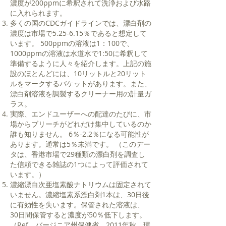
濃度が200ppmに希釈されて洗浄および水路
に入れられます。
多くの国のCDCガイドラインでは、漂白剤の
濃度は市場で5.25-6.15％であると想定して
います。 500ppmの溶液は1：100で、
1000ppmの溶液は水道水で1:50に希釈して
準備するように人々を紹介します。上記の施
設のほとんどには、10リットルと20リット
ルをマークするバケットがあります。また、
漂白剤溶液を調製するクリーナー用の計量ガ
ラス。
実際、エンドユーザーへの配達のたびに、市
場からブリーチがどれだけ集中しているのか
誰も知りません。 6％-2.2％になる可能性が
あります。通常は5％未満です。 （このデー
タは、香港市場で29種類の漂白剤を調査し
た信頼できる雑誌の1つによって評価されて
います。）
濃縮漂白次亜塩素酸ナトリウムは固定されて
いません。濃縮塩素系漂白剤1本は、30日後
に有効性を失います。保管された溶液は、
30日間保管すると濃度が50％低下します。
（Ref。バージニア州保健省、2011年秋、環